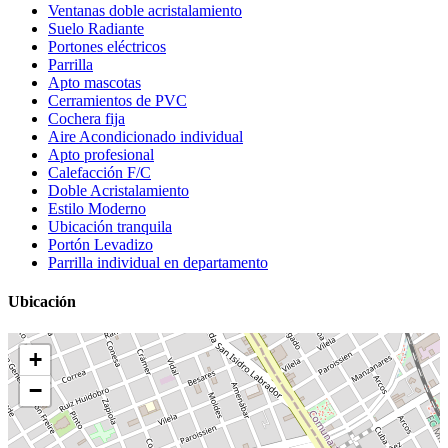
Ventanas doble acristalamiento
Suelo Radiante
Portones eléctricos
Parrilla
Apto mascotas
Cerramientos de PVC
Cochera fija
Aire Acondicionado individual
Apto profesional
Calefacción F/C
Doble Acristalamiento
Estilo Moderno
Ubicación tranquila
Portón Levadizo
Parrilla individual en departamento
Ubicación
+
−