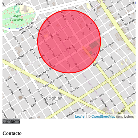
Leaflet
| ©
OpenStreetMap
contributors
Contacto
Contacto