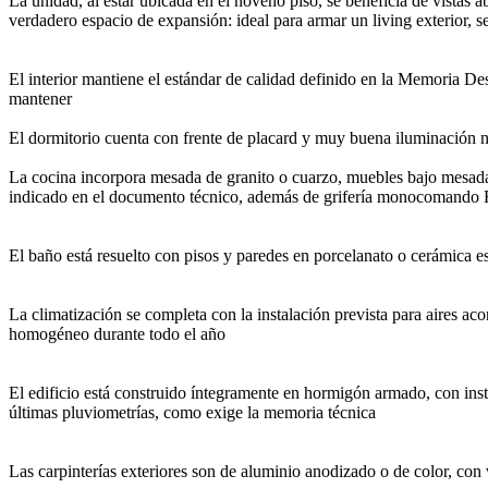
La unidad, al estar ubicada en el noveno piso, se beneficia de vistas 
verdadero espacio de expansión: ideal para armar un living exterior, 
El interior mantiene el estándar de calidad definido en la Memoria De
mantener
El dormitorio cuenta con frente de placard y muy buena iluminación n
La cocina incorpora mesada de granito o cuarzo, muebles bajo mesada y
indicado en el documento técnico, además de grifería monocomando 
El baño está resuelto con pisos y paredes en porcelanato o cerámic
La climatización se completa con la instalación prevista para aires aco
homogéneo durante todo el año
El edificio está construido íntegramente en hormigón armado, con in
últimas pluviometrías, como exige la memoria técnica
Las carpinterías exteriores son de aluminio anodizado o de color, con 