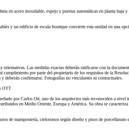
bina en acero inoxidable, espejo y puertas automáticas en planta baja y
fiables y un edificio de escala boutique convierte esta unidad en una o
 orientativas. Las medidas exactas deberán ratificarse con la documen
 al cumplimiento por parte del propietario de los requisitos de la Resol
y deberán confirmarse. Fotografías no vinculantes ni contractuales.
S OTT
eñado por Carlos Ott, uno de los arquitectos más reconocidos a nivel i
 distribuidos en Medio Oriente, Europa y América. Su obra se caracteriza 
ros de mampostería, cielorrasos según diseño y pisos de porcellanato e