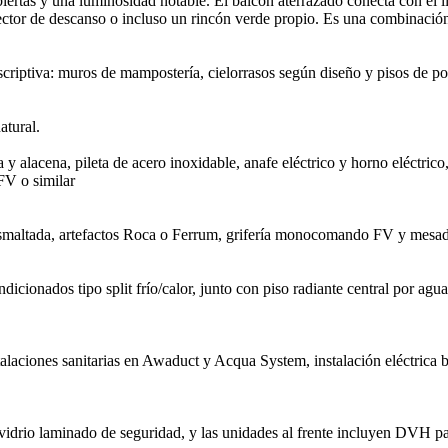
abiertas y una luminosidad notable. El balcón aterrazado conecta con el 
sector de descanso o incluso un rincón verde propio. Es una combinació
scriptiva: muros de mampostería, cielorrasos según diseño y pisos de por
atural.
 alacena, pileta de acero inoxidable, anafe eléctrico y horno eléctric
FV o similar
a esmaltada, artefactos Roca o Ferrum, grifería monocomando FV y mesa
ndicionados tipo split frío/calor, junto con piso radiante central por agu
stalaciones sanitarias en Awaduct y Acqua System, instalación eléctric
vidrio laminado de seguridad, y las unidades al frente incluyen DVH par