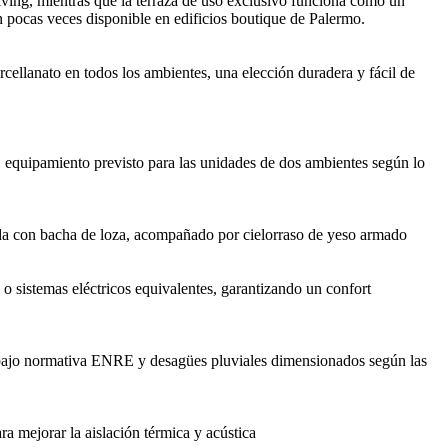
living, mientras que la terraza de uso exclusivo funciona como un
n pocas veces disponible en edificios boutique de Palermo.
cellanato en todos los ambientes, una elección duradera y fácil de
o, equipamiento previsto para las unidades de dos ambientes según lo
da con bacha de loza, acompañado por cielorraso de yeso armado
a o sistemas eléctricos equivalentes, garantizando un confort
a bajo normativa ENRE y desagües pluviales dimensionados según las
a mejorar la aislación térmica y acústica