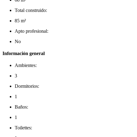
Total construido:
85 m²
Apto profesional:
No
Información general
Ambientes:
3
Dormitorios:
1
Baños:
1
Toilettes: