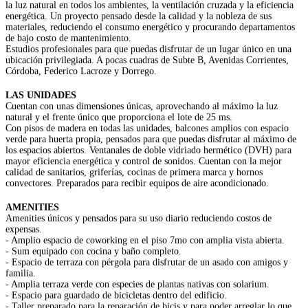
la luz natural en todos los ambientes, la ventilación cruzada y la eficiencia
energética. Un proyecto pensado desde la calidad y la nobleza de sus
materiales, reduciendo el consumo energético y procurando departamentos
de bajo costo de mantenimiento.
Estudios profesionales para que puedas disfrutar de un lugar único en una
ubicación privilegiada. A pocas cuadras de Subte B, Avenidas Corrientes,
Córdoba, Federico Lacroze y Dorrego.
LAS UNIDADES
Cuentan con unas dimensiones únicas, aprovechando al máximo la luz
natural y el frente único que proporciona el lote de 25 ms.
Con pisos de madera en todas las unidades, balcones amplios con espacio
verde para huerta propia, pensados para que puedas disfrutar al máximo de
los espacios abiertos. Ventanales de doble vidriado hermético (DVH) para
mayor eficiencia energética y control de sonidos. Cuentan con la mejor
calidad de sanitarios, griferías, cocinas de primera marca y hornos
convectores. Preparados para recibir equipos de aire acondicionado.
AMENITIES
Amenities únicos y pensados para su uso diario reduciendo costos de
expensas.
- Amplio espacio de coworking en el piso 7mo con amplia vista abierta.
- Sum equipado con cocina y baño completo.
- Espacio de terraza con pérgola para disfrutar de un asado con amigos y
familia.
- Amplia terraza verde con especies de plantas nativas con solarium.
- Espacio para guardado de bicicletas dentro del edificio.
- Taller preparado para la reparación de bicis y para poder arreglar lo que