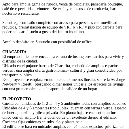
Apto para amplia gama de rubros, venta de bicicletas, panadería boutique,
café de especialidad, vinoteca. Se excluyen los usos de carniceria, bar
nocturno o restaurante.
Se entrega con baño completo con acceso para personas con movilidad
reducida, preinstalación de equipo de VRF o VRF y piso con carpeta para
poder colocar el suelo a gusto del futuro inquilino
Amplio depósito en Subsuelo con posibilidad de office
CHACARITA
El emprendimiento se encuentra en uno de los mejores barrios para vivir y
disfrutar de la ciudad.
Ubicado en el pujante barrio de Chacarita, rodeado de amplios espacios
verdes , una amplia oferta gastronómica- cultural y gran conectividad por
transporte público.
Este proyecto se emplaza en un lote de 25 metros lineales sobre la Av Jorge
Newbery y Rosetti, otorgando dimensiones únicas a los espacios de livings,
con una gran arboleda que le aporta la calidez de un hogar.
EL PROYECTO
Cuenta con unidades de 1, 2 ,3 ,4 y 5 ambientes todas con amplios balcones.
Unidades de 4 y 5 ambientes tipo dúplex, cuentan con terraza verde, espacio
de huerta, parrilla y pileta privada. En planta baja se encuentra un local
único con un amplio frente dotando de un excelente diseño al edificio.
Cocheras fijas cubiertas en subsuelo y planta baja.
El edificio se basa en unidades amplias con cómodos espacios, priorizando